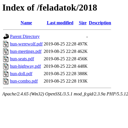
Index of /feladatok/2018
Name
Last modified
Size
Description
Parent Directory
-
hun-werewolf.pdf
2019-08-25 22:28
497K
hun-meetings.pdf
2019-08-25 22:28
462K
hun-seats.pdf
2019-08-25 22:28
456K
hun-highway.pdf
2019-08-25 22:28
448K
hun-doll.pdf
2019-08-25 22:28
388K
hun-combo.pdf
2019-08-25 22:28
193K
Apache/2.4.65 (Win32) OpenSSL/3.5.1 mod_fcgid/2.3.9a PHP/5.5.12 Se